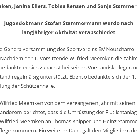
en, Janina Eilers, Tobias Rensen und Sonja Stamm
Jugendobmann Stefan Stammermann wurde nach
langjähriger Aktivität verabschiedet
ie Generalversammlung des Sportvereins BV Neuscharrel v
. Nachdem der 1. Vorsitzende Wilfried Meemken die zahl
edankte er sich zunächst bei seinen Vorstandskollegen u
tand regelmäßig unterstützt. Ebenso bedankte sich der 1
llung der Schützenhalle.
e Wilfried Meemken von dem vergangenen Jahr mit seinen
anderem berichtet, dass die Umrüstung der Flutlichtanlage
 Wilfried Meemken an Thomas Knipper und Heinz Stammerm
flege kümmern. Ein weiterer Dank galt den Mitgliedern der