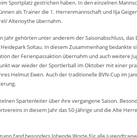
im Sportplatz gestrichen haben. In den einzelnen Mannsc
nen als Trainer die 1. Herrenmannschaft und Ilja Geiger 
el/ Altenoythe übernahm.
n Jahr gehörten unter anderem der Saisonabschluss, das
m Heidepark Soltau. In diesem Zusammenhang bedankte si
ation der Ferienpassaktion übernahm und auch weitere J
unkt war wieder der Sportlerball im Oktober mit einer pra
res Helmut Ewen. Auch der traditionelle BVN-Cup im Janua
sterung.
zelnen Spartenleiter über ihre vergangene Saison. Besond
ereins in diesem Jahr das 50-Jährige und die Alte Herr
n fand besonders lobende Worte für alle Jugendtrainer 